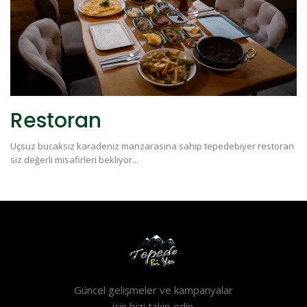
Restoran
Uçsuz bucaksız karadeniz manzarasına sahip tepedebiyer restoran
siz değerli misafirleri bekliyor...
Güncel gelişmeler ve kampanyalar
için bizi takip edin.